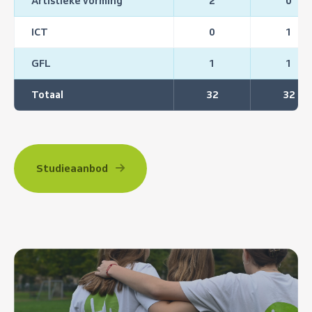
Artistieke vorming
2
0
ICT
0
1
GFL
1
1
Totaal
32
32
Studieaanbod