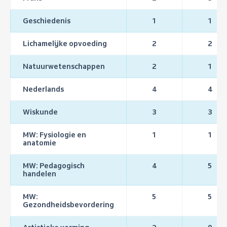
Geschiedenis
1
1
Lichamelijke opvoeding
2
2
Natuurwetenschappen
2
1
Nederlands
4
4
Wiskunde
3
3
MW: Fysiologie en
1
1
anatomie
MW: Pedagogisch
4
5
handelen
MW:
5
5
Gezondheidsbevordering