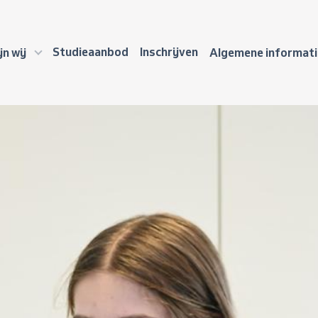
Studieaanbod
Inschrijven
jn wij
Algemene informat